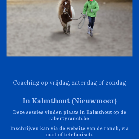
Coaching op vrijdag, zaterdag of zondag
In Kalmthout (Nieuwmoer)
Deze sessies vinden plaats in Kalmthout op de
Libertyranch.be
Inschrijven kan via de website van de ranch, via
mail
of telefonisch.