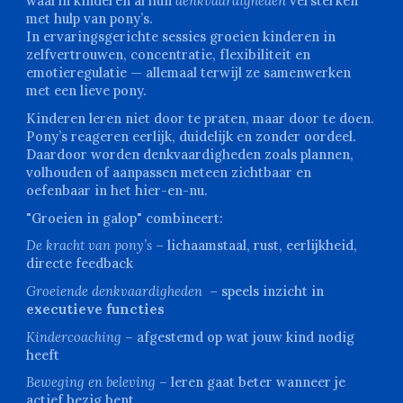
waarin kinderen al hun
denkvaardigheden
versterken
met hulp van pony’s.
In ervaringsgerichte sessies groeien kinderen in
zelfvertrouwen, concentratie, flexibiliteit en
emotieregulatie — allemaal terwijl ze samenwerken
met een lieve pony.
Kinderen leren niet door te praten, maar door te doen.
Pony’s reageren eerlijk, duidelijk en zonder oordeel.
Daardoor worden denkvaardigheden zoals plannen,
volhouden of aanpassen meteen zichtbaar en
oefenbaar in het hier-en-nu.
"Groeien in galop" combineert:
De kracht van pony’s
– lichaamstaal, rust, eerlijkheid,
directe feedback
Groeiende denkvaardigheden
– speels inzicht in
executieve functies
Kindercoaching
– afgestemd op wat jouw kind nodig
heeft
Beweging en beleving
– leren gaat beter wanneer je
actief bezig bent